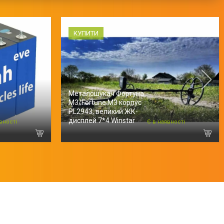
КУПИТИ
Металошукач Фортуна
М3/Fortune M3 корпус
PL2943, великий ЖК-
дисплей 7*4 Winstar
вності
Є в наявності