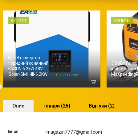
КУПИТИ
КУПИТИ
6,2 кВт інвертор
гібридний сонячний
3,5 кВт Гене
EASUN 6.2kW 48V
інверторний
ISolar-SMH-III-6.2KW
MaXpeeding
Є в наявності
Опис
товари (25)
Відгуки (2)
Email
imagazin7777@gmail.com