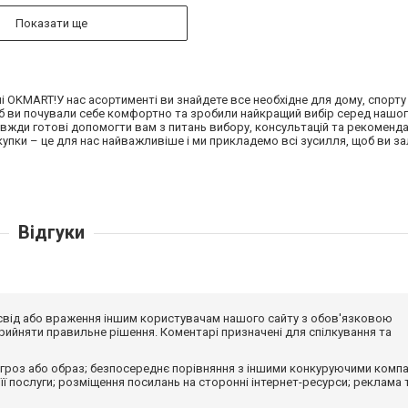
Показати ще
ні OKMART!У нас асортименті ви знайдете все необхідне для дому, спорту
б ви почували себе комфортно та зробили найкращий вибір серед нашо
авжди готові допомогти вам з питань вибору, консультацій та рекоменда
купки – це для нас найважливіше і ми прикладемо всі зусилля, щоб ви 
Відгуки
досвід або враження іншим користувачам нашого сайту з обов'язковою
ийняти правильне рішення. Коментарі призначені для спілкування та
гроз або образ; безпосереднє порівняння з іншими конкуруючими компа
 її послуги; розміщення посилань на сторонні інтернет-ресурси; реклама 