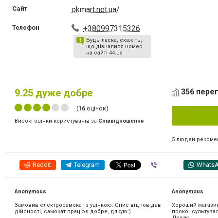
Сайт
okmart.net.ua/
Телефон
+380997315326
Будь ласка, скажіть,
що дізналися номер
на сайті 44.ua
9.25
дуже добре
356 перег
(
16
оцінок)
Високі оцінки користувачів за
Співвідношення
5 людей рекоме
Reddit
Telegram
Viber
Whats
Anonymous
Anonymous
Замовив електросамокат з уцінкою. Опис відповідав
Хороший магазин
дійсності, самокат працює добре, дякую:)
проконсультувал
Дякую.