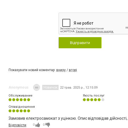
Відправити
Показувати новий коментар:
внизу
/
вгорі
Anonymous
Новичок
22 трав. 2025 р., 12:15:09
Обслуживание
Якість послуг
Співвідношення
Замовив електросамокат з уцінкою. Опис відповідав дійсності
0
0
Відповісти