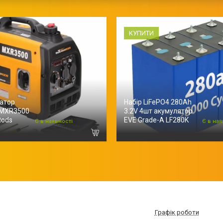
КУПИТИ
ратор
Набір LiFePO4 280Ah
 MXR3500
3.2V 4шт акумулятор
Rods
EVE Grade-A LF280K
Є в наявності
Є в ная
Графік роботи