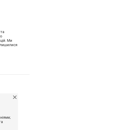
 та
го
цій. Ми
залишилися
ніями;
та