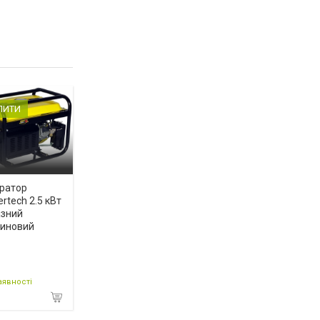
ПИТИ
ратор
rtech 2.5 кВт
азний
зиновий
аявності