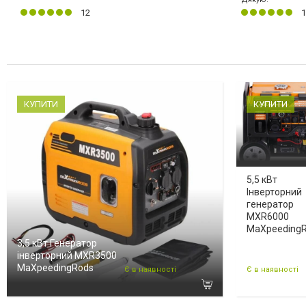
12
1
КУПИТИ
КУПИТИ
5,5 кВт
Інверторний
генератор
MXR6000
MaXpeeding
3,5 кВт Генератор
інверторний MXR3500
MaXpeedingRods
Є в наявності
Є в наявності