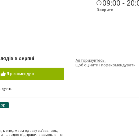
09:00 - 20:
Закрито
лядів в серпні
Авторизуйтесь
,
щоб оцінити і порекомендувати
Я рекомендую
ндують
App
, менеджери одразу звʼязались,
и і швидко відправили замовлення.