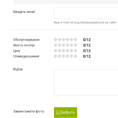
Введіть email:
Ваш e-mail не відображатиметься на сайті
Обслуговування
0/12
Якість послуг
0/12
Ціна
0/12
Співвідношення
0/12
Відгук:
Завантажити фото:
Вибрати