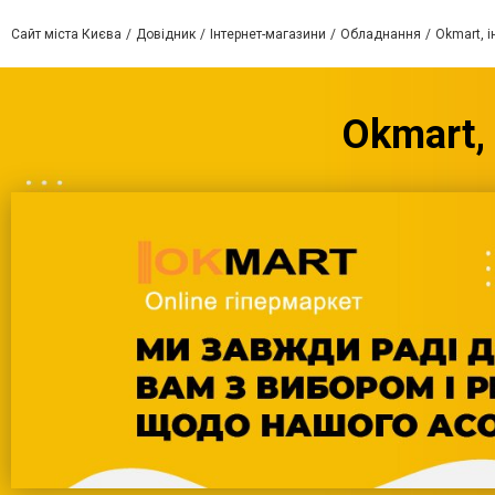
Сайт міста Києва
Довідник
Інтернет-магазини
Обладнання
Okmart, і
Okmart,