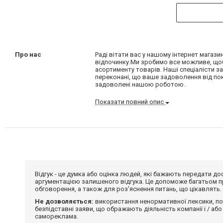
Про нас
Раді вітати вас у нашому інтернет магази
відпочинку.Ми зробимо все можливе, що
асортименту товарів. Наші спеціалісти з
переконані, що ваше задоволення від по
задоволені нашою роботою.
Показати повний опис
Відгук - це думка або оцінка людей, які бажають передати 
аргументацією залишеного відгука. Це допоможе багатьом пр
обговорення, а також для роз'яснення питань, що цікавлять.
Не дозволяється:
використання ненормативної лексики, по
безпідставні заяви, що ображають діяльність компанії і / або
самореклама.