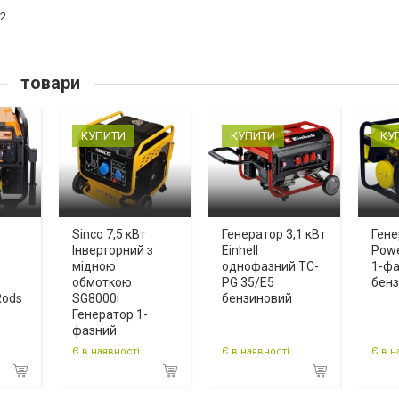
2
товари
КУПИТИ
КУПИТИ
КУ
Sinco 7,5 кВт
Генератор 3,1 кВт
Гене
Інверторний з
Einhell
Powe
мідною
однофазний TC-
1-ф
обмоткою
PG 35/E5
бен
Rods
SG8000i
бензиновий
Генератор 1-
фазний
Є в наявності
Є в наявності
Є в н