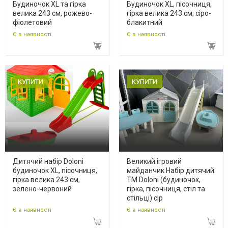
Будиночок XL та гірка
Будиночок XL, пісочниця,
велика 243 см, рожево-
гірка велика 243 см, сіро-
фіолетовий
блакитний
Є в наявності
Є в наявності
КУПИТИ
КУПИТИ
Дитячий набір Doloni
Великий ігровий
будиночок XL, пісочниця,
майданчик Набір дитячий
гірка велика 243 см,
ТМ Doloni (будиночок,
зелено-червоний
гірка, пісочниця, стіл та
стільці) сір
Є в наявності
Є в наявності