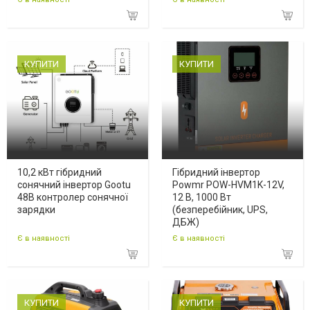
КУПИТИ
КУПИТИ
10,2 кВт гібридний
Гібридний інвертор
сонячний інвертор Gootu
Powmr POW-HVM1K-12V,
48В контролер сонячної
12 В, 1000 Вт
зарядки
(безперебійник, UPS,
ДБЖ)
Є в наявності
Є в наявності
КУПИТИ
КУПИТИ