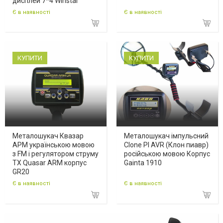
дисплей 7*4 Winstar
Є в наявності
Є в наявності
КУПИТИ
КУПИТИ
Металошукач Квазар
Металошукач імпульсний
АРМ українською мовою
Clone PI AVR (Клон пиавр)
з FM і регулятором струму
російською мовою Корпус
ТХ Quasar ARM корпус
Gainta 1910
GR20
Є в наявності
Є в наявності