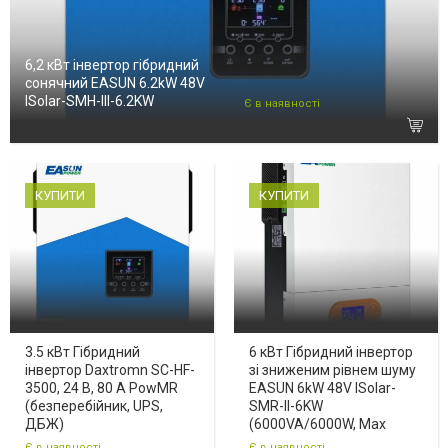
6,2 кВт інвертор гібридний
сонячний EASUN 6.2kW 48V
ISolar-SMH-III-6.2KW
Є в наявності
КУПИТИ
КУПИТИ
3.5 кВт Гібридний
6 кВт Гібридний інвертор
інвертор Daxtromn SC-HF-
зі зниженим рівнем шуму
3500, 24 В, 80 А PowMR
EASUN 6kW 48V ISolar-
(безперебійник, UPS,
SMR-II-6KW
ДБЖ)
(6000VA/6000W, Max
Є в наявності
Є в наявності