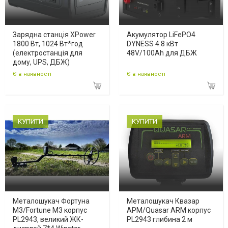
Зарядна станція XPower
Акумулятор LiFePO4
1800 Вт, 1024 Вт*год
DYNESS 4.8 кВт
(електростанція для
48V/100Ah для ДБЖ
дому, UPS, ДБЖ)
Є в наявності
Є в наявності
КУПИТИ
КУПИТИ
Металошукач Фортуна
Металошукач Квазар
М3/Fortune M3 корпус
АРМ/Quasar ARM корпус
PL2943, великий ЖК-
PL2943 глибина 2 м