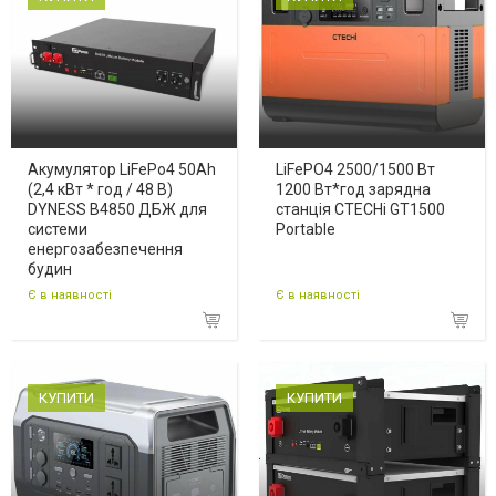
Акумулятор LiFePo4 50Ah
LiFePO4 2500/1500 Вт
(2,4 кВт * год / 48 В)
1200 Вт*год зарядна
DYNESS B4850 ДБЖ для
станція CTECHi GT1500
системи
Portable
енергозабезпечення
будин
Є в наявності
Є в наявності
КУПИТИ
КУПИТИ