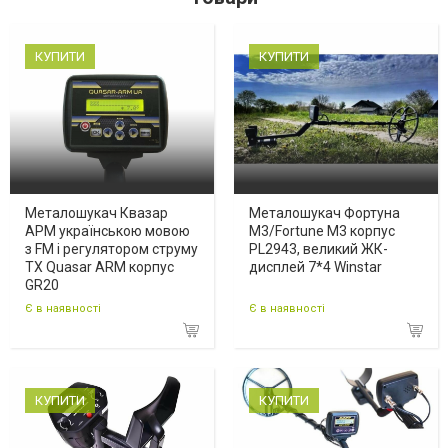
КУПИТИ
КУПИТИ
Металошукач Квазар
Металошукач Фортуна
АРМ українською мовою
М3/Fortune M3 корпус
з FM і регулятором струму
PL2943, великий ЖК-
ТХ Quasar ARM корпус
дисплей 7*4 Winstar
GR20
Є в наявності
Є в наявності
КУПИТИ
КУПИТИ