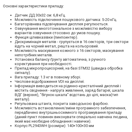
Основні характеристики приладу:
Датчик ДД 30х32 см: 6,8 кГц.
Можливість підключення пошукового датчика: 5-20 кГц.
Багаторівнева підсвічування дисплея регулюється.
Озвучування многотоннальное з можливістю вибору
варіантів озвучення стосовно до умов пошуку.
Функція цілевказівки (пинпоинтер).
Дискримінація металів - групується в 16 секторів, три сектори
йдуть на чорний метал, решта на кольоровий.
Можливість маскування кожного з 16 секторів, маскування
непотрібних металів.
Установка балансу ґрунту автоматична, з ручного
коректування при необхідності.
Прилад мікропроцесорний, на базі STM32 (швидка обробка
сигналу).
Вага приладу: 1.3 кг в повному зборі.
Числове відображення VDI на дисплеї.
Інформація виводиться на рідинно-кристалічний дисплей і
містить свідчення - напруга живлення, заряд батареї, шкала
ВДГ (верхня), "бігунок-шкала" відстань до цілі, маска(тип
металу).
Регульована штанга, покрита заводською фарбою.
Можливість встановлення/зміни програмного забезпечення,
передбачено внутрішньосхемного програмування приладу
(даний пункт повинен виконувати спеціально навчена людина,
який має необхідне обладнання і навички).
Корпус PL2943WH (розміри): 140×100×30 мм