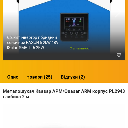
6,2 кВт інвертор гібридний
сонячний EASUN 6.2kW 48V
ISolar-SMH-III-6.2KW
Є в наявності
Опис
товари (25)
Відгуки (2)
Металошукач Квазар АРМ/Quasar ARM корпус PL2943
глибина 2 м