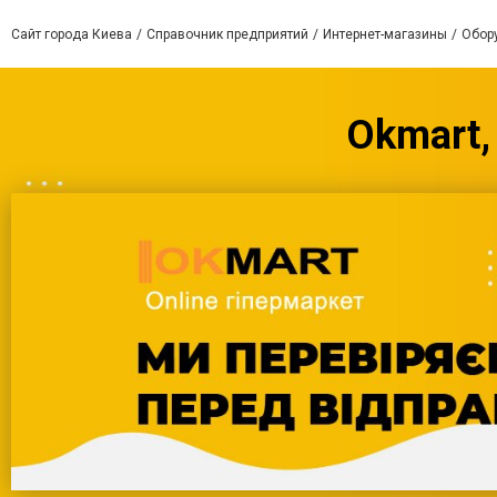
Сайт города Киева
Справочник предприятий
Интернет-магазины
Обор
Okmart,