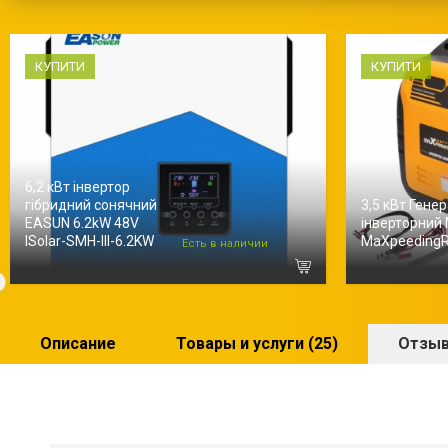
КУПИТИ
КУПИТИ
6,2 кВт інвертор
гібридний сонячний
3,5 кВт Гене
EASUN 6.2kW 48V
інверторний
ISolar-SMH-III-6.2KW
MaXpeeding
Есть в наличии
Описание
Товары и услуги (25)
Отзыв