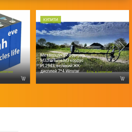
КУПИТИ
Металошукач Фортуна
М3/Fortune M3 корпус
PL2943, великий ЖК-
дисплей 7*4 Winstar
 наличии
Есть в наличии