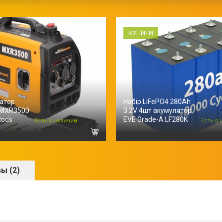
КУПИТИ
ратор
Набір LiFePO4 280Ah
 MXR3500
3.2V 4шт акумулятор
Rods
EVE Grade-A LF280K
Есть в наличии
Есть в
ы (2)