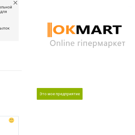
ельной
 для
сылок
Это мое предприятие