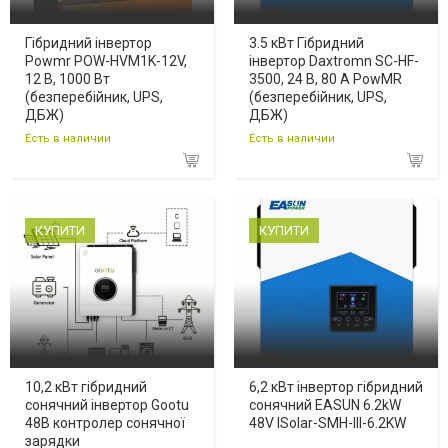
Гібридний інвертор
3.5 кВт Гібридний
Powmr POW-HVM1K-12V,
інвертор Daxtromn SC-HF-
12 В, 1000 Вт
3500, 24 В, 80 А PowMR
(безперебійник, UPS,
(безперебійник, UPS,
ДБЖ)
ДБЖ)
Есть в наличии
Есть в наличии
КУПИТИ
КУПИТИ
10,2 кВт гібридний
6,2 кВт інвертор гібридний
сонячний інвертор Gootu
сонячний EASUN 6.2kW
48В контролер сонячної
48V ISolar-SMH-III-6.2KW
зарядки