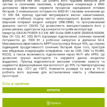
функції роботи без АКБ. Це робить його чудовим вибором для
систем із сонячними панелями, а вбудована комунікація з BMS
допомагає ефективно керувати процесом заряджання літієвих
батарей. З номінальною потужністю 6000 Вт і піковим значенням до
12 000 ВА прилад здатний витримувати високі навантаження,
надаючи стабільну подачу чистої синусоїдальної форми напруги.
Широкий інтервал вхідної напруги (90В-280В) та програмований
діапазон частот (50/60 Гц) дозволяють використовувати його у
різних умовах, адаптуючи під конкретні потреби експлуатації.
Інвертор EASUN POWER 6.0 kW 48V ISolar-SMR-II-6KW (6000VA/6000W,
Max CH 120, AC 100) Wi-Fi підтримує підключення сонячних панелей
потужністю до 7000 Вт з робочою напругою в діапазоні 60-4.
Максимальна ефективність MPPT-контролера більше 95%, що сприяє
підвищеній продуктивності сонячних батарей. Крім того, пристрій
має вбудовані комунікаційні інтерфейси, такі як USB, CAN та RS485,
RS232, а також можливість підключення через Wi-Fi або GPRS. Це
дозволяє зручно моніторити та керувати даною моделлю
віддалено. Прилад відрізняється високим ступенем захисту та
надійністю функціонування при вологості до 95% та температурному
інтервалі від -10°С до +50°С. Компактні розміри та вага в 10 кг
роблять його зручним для встановлення навіть у обмежених
просторах.
Есть в наличии
КУПИТИ
Купить